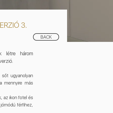
ERZIÓ 3.
BACK
nk létre három
verzió.
, sőt ugyanolyan
va mennyire más
, az ikon fotel és
 jómódú férfihez,