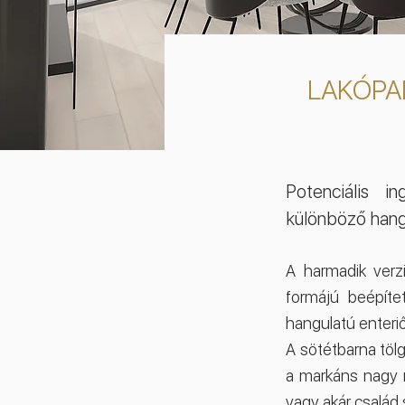
LAKÓPAR
Potenciális i
különböző hangul
A harmadik verz
formájú beépíte
hangulatú enteriő
A sötétbarna tölg
a markáns nagy m
vagy akár család 