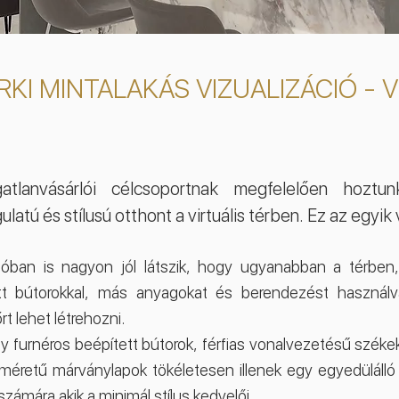
KI MINTALAKÁS VIZUALIZÁCIÓ - V
ngatlanvásárlói célcsoportnak megfelelően hoztu
atú és stílusú otthont a virtuális térben. Ez az egyik 
ióban is nagyon jól látszik, hogy ugyanabban a térben
tt bútorokkal, más anyagokat és berendezést használ
rt lehet létrehozni.
y furnéros beépített bútorok, férfias vonalvezetésű székek
éretű márványlapok tökéletesen illenek egy egyedülálló
számára akik a minimál stílus kedvelői.