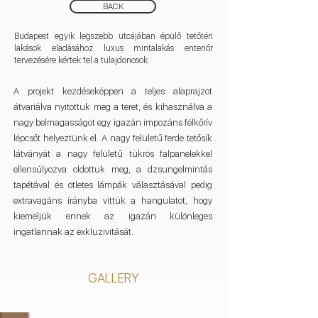
BACK
Budapest egyik legszebb utcájában épülő tetőtéri
lakások eladásához luxus mintalakás enteriőr
tervezésére kértek fel a tulajdonosok.
A projekt kezdéseképpen a teljes alaprajzot
átvariálva nyitottuk meg a teret, és kihasználva a
nagy belmagasságot egy igazán impozáns félkőrív
lépcsőt helyeztünk el. A nagy felületű ferde tetősík
látványát a nagy felületű tükrös falpanelekkel
ellensúlyozva oldottuk meg, a dzsungelmintás
tapétával és ötletes lámpák választásával pedig
extravagáns írányba vittük a hangulatot, hogy
kiemeljük ennek az igazán különleges
ingatlannak az exkluzivitását.
GALLERY